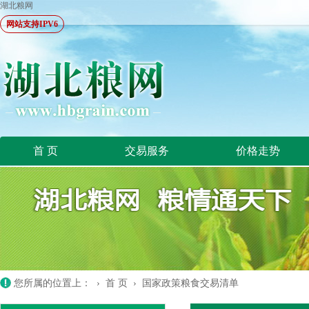
湖北粮网
网站支持IPV6
首 页
交易服务
价格走势
您所属的位置上： ›
首 页
›
国家政策粮食交易清单