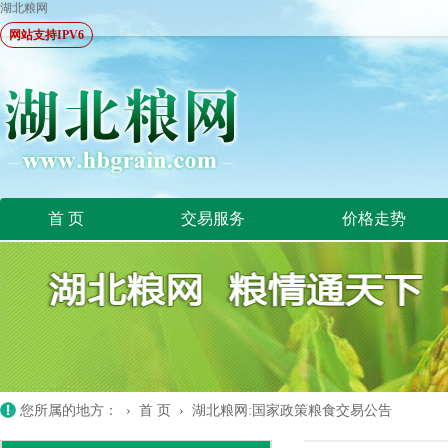
湖北粮网
网站支持IPV6
首 页
交易服务
价格走势
您所属的地方： ›
首 页
›
湖北粮网:国家政策粮食交易公告