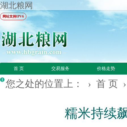
湖北粮网
网站支持IPV6
首 页
交易服务
价格走势
您之处的位置上： ›
首 页
糯米持续