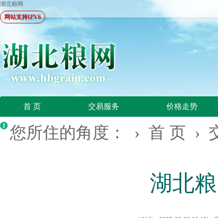
湖北粮网
网站支持IPV6
首 页
交易服务
价格走势
您所住的角度： ›
首 页
›
湖北粮