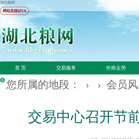
湖北粮网
网站支持IPV6
首 页
交易服务
价格走势
您所属的地段： › ›
会员风
交易中心召开节